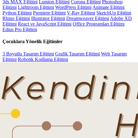
3ds MAX Eğitimi
Lumion Eğitimi
Corona Eğitimi
Photoshop
Eğitimi
Lightroom Eğitimi
WordPress Eğitimi
Animate Eğitimi
Python Eğitimi
Premiere Eğitimi
V-Ray Eğitimi
SketchUp Eğitimi
Rhino Eğitimi
Illustrator Eğitimi
Dreamweaver Eğitimi
Adobe XD
Eğitimi
React ve JavaScript Eğitimi
Office Programları Eğitimi
Edius Pro Eğitimi
Çocuklara Yönelik Eğitimler
3 Boyutlu Tasarım Eğitimi
Grafik Tasarım Eğitimi
Web Tasarım
Eğitimi
Robotik Kodlama Eğitimi