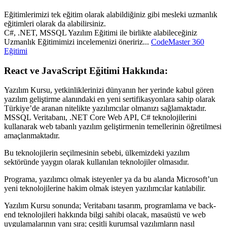
Eğitimlerimizi tek eğitim olarak alabildiğiniz gibi mesleki uzmanlık
eğitimleri olarak da alabilirsiniz.
C#, .NET, MSSQL Yazılım Eğitimi ile birlikte alabileceğiniz
Uzmanlık Eğitimimizi incelemenizi öneririz...
CodeMaster 360
Eğitimi
React ve JavaScript Eğitimi Hakkında:
Yazılım Kursu, yetkinliklerinizi dünyanın her yerinde kabul gören
yazılım geliştirme alanındaki en yeni sertifikasyonlara sahip olarak
Türkiye’de aranan nitelikte yazılımcılar olmanızı sağlamaktadır.
MSSQL Veritabanı, .NET Core Web API, C# teknolojilerini
kullanarak web tabanlı yazılım geliştirmenin temellerinin öğretilmesi
amaçlanmaktadır.
Bu teknolojilerin seçilmesinin sebebi, ülkemizdeki yazılım
sektöründe yaygın olarak kullanılan teknolojiler olmasıdır.
Programa, yazılımcı olmak isteyenler ya da bu alanda Microsoft’un
yeni teknolojilerine hakim olmak isteyen yazılımcılar katılabilir.
Yazılım Kursu sonunda; Veritabanı tasarım, programlama ve back-
end teknolojileri hakkında bilgi sahibi olacak, masaüstü ve web
uygulamalarının yanı sıra; çeşitli kurumsal yazılımların nasıl