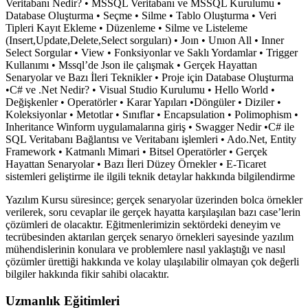
Veritabanı Nedir? • MSSQL Veritabanı ve MSSQL Kurulumu •
Database Oluşturma • Seçme • Silme • Tablo Oluşturma • Veri
Tipleri Kayıt Ekleme • Düzenleme • Silme ve Listeleme
(Insert,Update,Delete,Select sorguları) • Joın • Unıon All • Inner
Select Sorgular • View • Fonksiyonlar ve Saklı Yordamlar • Trigger
Kullanımı • Mssql’de Json ile çalışmak • Gerçek Hayattan
Senaryolar ve Bazı İleri Teknikler • Proje için Database Oluşturma
•C# ve .Net Nedir? • Visual Studio Kurulumu • Hello World •
Değişkenler • Operatörler • Karar Yapıları •Döngüler • Diziler •
Koleksiyonlar • Metotlar • Sınıflar • Encapsulation • Polimophism •
Inheritance Winform uygulamalarına giriş • Swagger Nedir •C# ile
SQL Veritabanı Bağlantısı ve Veritabanı işlemleri • Ado.Net, Entity
Framework • Katmanlı Mimari • Bitsel Operatörler • Gerçek
Hayattan Senaryolar • Bazı İleri Düzey Örnekler • E-Ticaret
sistemleri geliştirme ile ilgili teknik detaylar hakkında bilgilendirme
Yazılım Kursu süresince; gerçek senaryolar üzerinden bolca örnekler
verilerek, soru cevaplar ile gerçek hayatta karşılaşılan bazı case’lerin
çözümleri de olacaktır. Eğitmenlerimizin sektördeki deneyim ve
tecrübesinden aktarılan gerçek senaryo örnekleri sayesinde yazılım
mühendislerinin konulara ve problemlere nasıl yaklaştığı ve nasıl
çözümler ürettiği hakkında ve kolay ulaşılabilir olmayan çok değerli
bilgiler hakkında fikir sahibi olacaktır.
Uzmanlık Eğitimleri