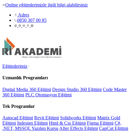
Online eğitimlerimizle ilgili bilgi alabilirsiniz
Adres
0850 307 00 85
Eğitimlerimiz
Uzmanlık Programları
Digital Media 360 Eğitimi
Design Studio 360 Eğitimi
Code Master
360 Eğitimi
PLC Otomasyon Eğitimi
Tek Programlar
Autocad Eğitimi
Revit Eğitimi
Solidworks Eğitimi
Matrix Gold
Eğitimi
Indesign Eğitimi
Html & Css Eğitimi
Figma Eğitimi
C#,
.NET, MSSQL Yazılım Kursu
After Effects Eğitimi
CapCut Eğitimi