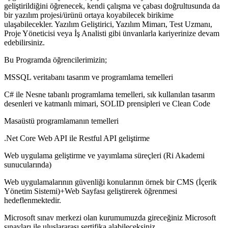
geliştirildiğini öğrenecek, kendi çalışma ve çabası doğrultusunda da
bir yazılım projesi/ürünü ortaya koyabilecek birikime
ulaşabilecekler. Yazılım Geliştirici, Yazılım Mimarı, Test Uzmanı,
Proje Yöneticisi veya İş Analisti gibi ünvanlarla kariyerinize devam
edebilirsiniz.
Bu Programda öğrencilerimizin;
MSSQL veritabanı tasarım ve programlama temelleri
C# ile Nesne tabanlı programlama temelleri, sık kullanılan tasarım
desenleri ve katmanlı mimari, SOLID prensipleri ve Clean Code
Masaüstü programlamanın temelleri
.Net Core Web API ile Restful API geliştirme
Web uygulama geliştirme ve yayımlama süreçleri (Ri Akademi
sunucularında)
Web uygulamalarının güvenliği konularının örnek bir CMS (İçerik
Yönetim Sistemi)+Web Sayfası geliştirerek öğrenmesi
hedeflenmektedir.
Microsoft sınav merkezi olan kurumumuzda gireceğiniz Microsoft
sınavları ile uluslararası sertifika alabileceksiniz.