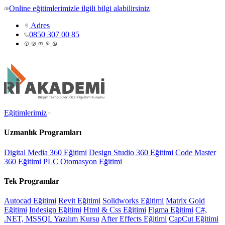
Online eğitimlerimizle ilgili bilgi alabilirsiniz
Adres
0850 307 00 85
Eğitimlerimiz
Uzmanlık Programları
Digital Media 360 Eğitimi
Design Studio 360 Eğitimi
Code Master
360 Eğitimi
PLC Otomasyon Eğitimi
Tek Programlar
Autocad Eğitimi
Revit Eğitimi
Solidworks Eğitimi
Matrix Gold
Eğitimi
Indesign Eğitimi
Html & Css Eğitimi
Figma Eğitimi
C#,
.NET, MSSQL Yazılım Kursu
After Effects Eğitimi
CapCut Eğitimi