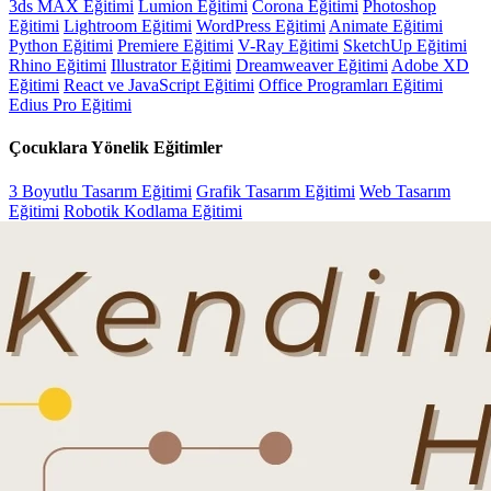
3ds MAX Eğitimi
Lumion Eğitimi
Corona Eğitimi
Photoshop
Eğitimi
Lightroom Eğitimi
WordPress Eğitimi
Animate Eğitimi
Python Eğitimi
Premiere Eğitimi
V-Ray Eğitimi
SketchUp Eğitimi
Rhino Eğitimi
Illustrator Eğitimi
Dreamweaver Eğitimi
Adobe XD
Eğitimi
React ve JavaScript Eğitimi
Office Programları Eğitimi
Edius Pro Eğitimi
Çocuklara Yönelik Eğitimler
3 Boyutlu Tasarım Eğitimi
Grafik Tasarım Eğitimi
Web Tasarım
Eğitimi
Robotik Kodlama Eğitimi