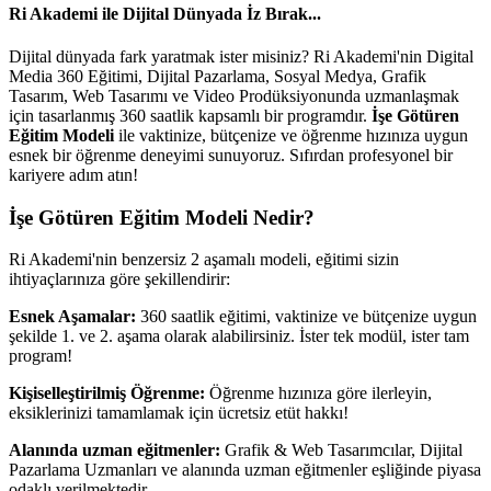
Ri Akademi ile Dijital Dünyada İz Bırak...
Dijital dünyada fark yaratmak ister misiniz? Ri Akademi'nin Digital
Media 360 Eğitimi, Dijital Pazarlama, Sosyal Medya, Grafik
Tasarım, Web Tasarımı ve Video Prodüksiyonunda uzmanlaşmak
için tasarlanmış 360 saatlik kapsamlı bir programdır.
İşe Götüren
Eğitim Modeli
ile vaktinize, bütçenize ve öğrenme hızınıza uygun
esnek bir öğrenme deneyimi sunuyoruz. Sıfırdan profesyonel bir
kariyere adım atın!
İşe Götüren Eğitim Modeli Nedir?
Ri Akademi'nin benzersiz 2 aşamalı modeli, eğitimi sizin
ihtiyaçlarınıza göre şekillendirir:
Esnek Aşamalar:
360 saatlik eğitimi, vaktinize ve bütçenize uygun
şekilde 1. ve 2. aşama olarak alabilirsiniz. İster tek modül, ister tam
program!
Kişiselleştirilmiş Öğrenme:
Öğrenme hızınıza göre ilerleyin,
eksiklerinizi tamamlamak için ücretsiz etüt hakkı!
Alanında uzman eğitmenler:
Grafik & Web Tasarımcılar, Dijital
Pazarlama Uzmanları ve alanında uzman eğitmenler eşliğinde piyasa
odaklı verilmektedir.