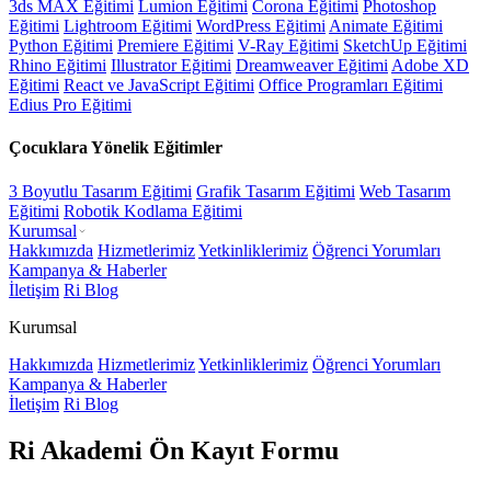
3ds MAX Eğitimi
Lumion Eğitimi
Corona Eğitimi
Photoshop
Eğitimi
Lightroom Eğitimi
WordPress Eğitimi
Animate Eğitimi
Python Eğitimi
Premiere Eğitimi
V-Ray Eğitimi
SketchUp Eğitimi
Rhino Eğitimi
Illustrator Eğitimi
Dreamweaver Eğitimi
Adobe XD
Eğitimi
React ve JavaScript Eğitimi
Office Programları Eğitimi
Edius Pro Eğitimi
Çocuklara Yönelik Eğitimler
3 Boyutlu Tasarım Eğitimi
Grafik Tasarım Eğitimi
Web Tasarım
Eğitimi
Robotik Kodlama Eğitimi
Kurumsal
Hakkımızda
Hizmetlerimiz
Yetkinliklerimiz
Öğrenci Yorumları
Kampanya & Haberler
İletişim
Ri Blog
Kurumsal
Hakkımızda
Hizmetlerimiz
Yetkinliklerimiz
Öğrenci Yorumları
Kampanya & Haberler
İletişim
Ri Blog
Ri Akademi Ön Kayıt Formu