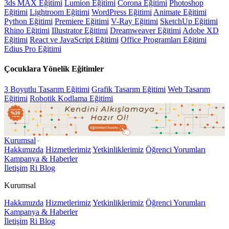
3ds MAX Eğitimi
Lumion Eğitimi
Corona Eğitimi
Photoshop
Eğitimi
Lightroom Eğitimi
WordPress Eğitimi
Animate Eğitimi
Python Eğitimi
Premiere Eğitimi
V-Ray Eğitimi
SketchUp Eğitimi
Rhino Eğitimi
Illustrator Eğitimi
Dreamweaver Eğitimi
Adobe XD
Eğitimi
React ve JavaScript Eğitimi
Office Programları Eğitimi
Edius Pro Eğitimi
Çocuklara Yönelik Eğitimler
3 Boyutlu Tasarım Eğitimi
Grafik Tasarım Eğitimi
Web Tasarım
Eğitimi
Robotik Kodlama Eğitimi
Kurumsal
Hakkımızda
Hizmetlerimiz
Yetkinliklerimiz
Öğrenci Yorumları
Kampanya & Haberler
İletişim
Ri Blog
Kurumsal
Hakkımızda
Hizmetlerimiz
Yetkinliklerimiz
Öğrenci Yorumları
Kampanya & Haberler
İletişim
Ri Blog