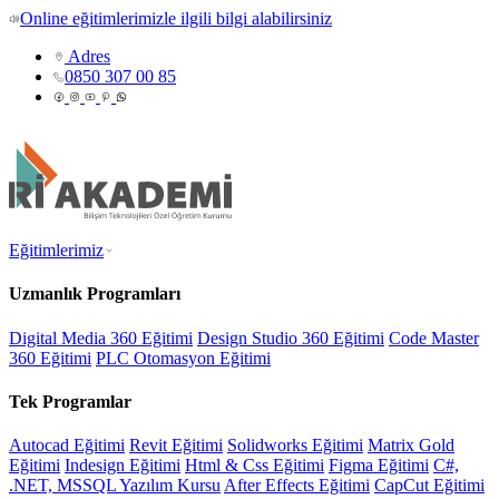
Online eğitimlerimizle ilgili bilgi alabilirsiniz
Adres
0850 307 00 85
Eğitimlerimiz
Uzmanlık Programları
Digital Media 360 Eğitimi
Design Studio 360 Eğitimi
Code Master
360 Eğitimi
PLC Otomasyon Eğitimi
Tek Programlar
Autocad Eğitimi
Revit Eğitimi
Solidworks Eğitimi
Matrix Gold
Eğitimi
Indesign Eğitimi
Html & Css Eğitimi
Figma Eğitimi
C#,
.NET, MSSQL Yazılım Kursu
After Effects Eğitimi
CapCut Eğitimi