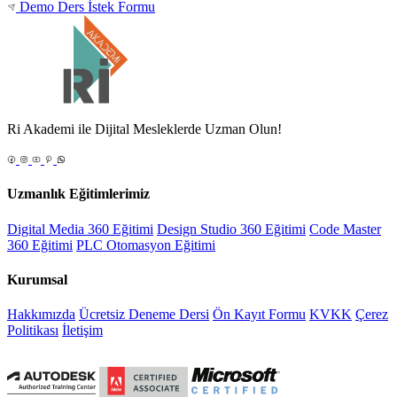
Demo Ders İstek Formu
Ri Akademi ile Dijital Mesleklerde Uzman Olun!
Uzmanlık Eğitimlerimiz
Digital Media 360 Eğitimi
Design Studio 360 Eğitimi
Code Master
360 Eğitimi
PLC Otomasyon Eğitimi
Kurumsal
Hakkımızda
Ücretsiz Deneme Dersi
Ön Kayıt Formu
KVKK
Çerez
Politikası
İletişim