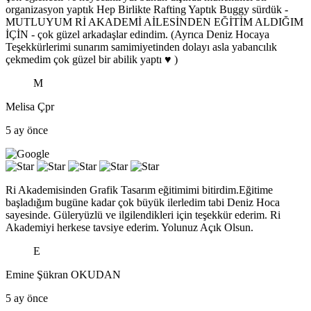
organizasyon yaptık Hep Birlikte Rafting Yaptık Buggy sürdük -
MUTLUYUM Rİ AKADEMİ AİLESİNDEN EĞİTİM ALDIĞIM
İÇİN - çok güzel arkadaşlar edindim. (Ayrıca Deniz Hocaya
Teşekkürlerimi sunarım samimiyetinden dolayı asla yabancılık
çekmedim çok güzel bir abilik yaptı ♥ )
M
Melisa Çpr
5 ay önce
Ri Akademisinden Grafik Tasarım eğitimimi bitirdim.Eğitime
başladığım bugüne kadar çok büyük ilerledim tabi Deniz Hoca
sayesinde. Güleryüzlü ve ilgilendikleri için teşekkür ederim. Ri
Akademiyi herkese tavsiye ederim. Yolunuz Açık Olsun.
E
Emine Şükran OKUDAN
5 ay önce