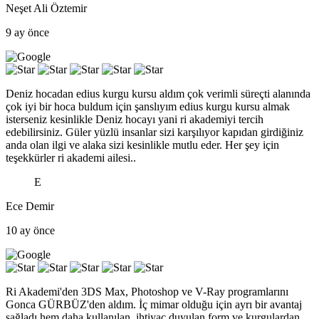
Neşet Ali Öztemir
9 ay önce
Deniz hocadan edius kurgu kursu aldım çok verimli süreçti alanında
çok iyi bir hoca buldum için şanslıyım edius kurgu kursu almak
isterseniz kesinlikle Deniz hocayı yani ri akademiyi tercih
edebilirsiniz. Güler yüzlü insanlar sizi karşılıyor kapıdan girdiğiniz
anda olan ilgi ve alaka sizi kesinlikle mutlu eder. Her şey için
teşekkürler ri akademi ailesi..
E
Ece Demir
10 ay önce
Ri Akademi'den 3DS Max, Photoshop ve V-Ray programlarını
Gonca GÜRBÜZ'den aldım. İç mimar olduğu için ayrı bir avantaj
sağladı hem daha kullanılan, ihtiyaç duyulan form ve kurgulardan