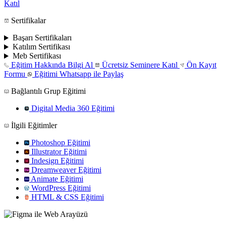
Katıl
Sertifikalar
Başarı Sertifikaları
Katılım Sertifikası
Meb Sertifikası
Eğitim Hakkında Bilgi Al
Ücretsiz Seminere Katıl
Ön Kayıt
Formu
Eğitimi Whatsapp ile Paylaş
Bağlantılı Grup Eğitimi
Digital Media 360 Eğitimi
İlgili Eğitimler
Photoshop Eğitimi
Illustrator Eğitimi
Indesign Eğitimi
Dreamweaver Eğitimi
Animate Eğitimi
WordPress Eğitimi
HTML & CSS Eğitimi