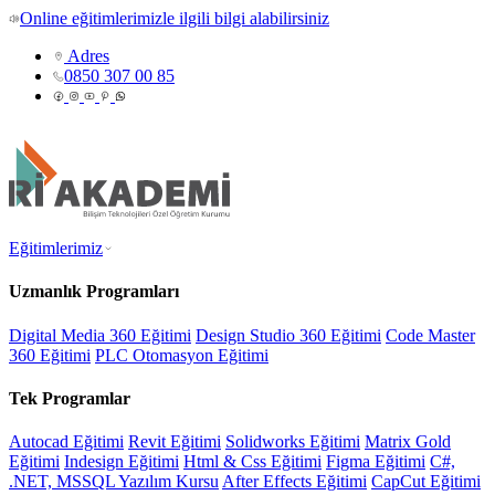
Online eğitimlerimizle ilgili bilgi alabilirsiniz
Adres
0850 307 00 85
Eğitimlerimiz
Uzmanlık Programları
Digital Media 360 Eğitimi
Design Studio 360 Eğitimi
Code Master
360 Eğitimi
PLC Otomasyon Eğitimi
Tek Programlar
Autocad Eğitimi
Revit Eğitimi
Solidworks Eğitimi
Matrix Gold
Eğitimi
Indesign Eğitimi
Html & Css Eğitimi
Figma Eğitimi
C#,
.NET, MSSQL Yazılım Kursu
After Effects Eğitimi
CapCut Eğitimi