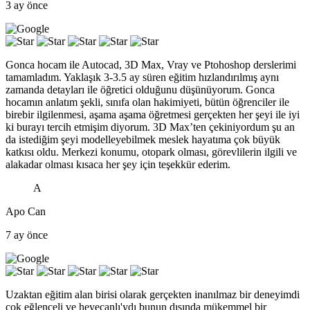
3 ay önce
Gonca hocam ile Autocad, 3D Max, Vray ve Ptohoshop derslerimi
tamamladım. Yaklaşık 3-3.5 ay süren eğitim hızlandırılmış aynı
zamanda detayları ile öğretici olduğunu düşünüyorum. Gonca
hocamın anlatım şekli, sınıfa olan hakimiyeti, bütün öğrenciler ile
birebir ilgilenmesi, aşama aşama öğretmesi gerçekten her şeyi ile iyi
ki burayı tercih etmişim diyorum. 3D Max’ten çekiniyordum şu an
da istediğim şeyi modelleyebilmek meslek hayatıma çok büyük
katkısı oldu. Merkezi konumu, otopark olması, görevlilerin ilgili ve
alakadar olması kısaca her şey için teşekkür ederim.
A
Apo Can
7 ay önce
Uzaktan eğitim alan birisi olarak gerçekten inanılmaz bir deneyimdi
çok eğlenceli ve heyecanlı'ydı bunun dışında mükemmel bir