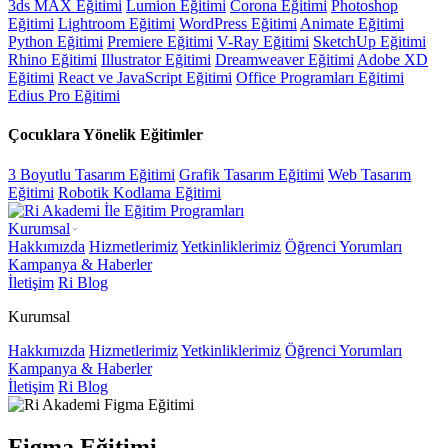
3ds MAX Eğitimi
Lumion Eğitimi
Corona Eğitimi
Photoshop
Eğitimi
Lightroom Eğitimi
WordPress Eğitimi
Animate Eğitimi
Python Eğitimi
Premiere Eğitimi
V-Ray Eğitimi
SketchUp Eğitimi
Rhino Eğitimi
Illustrator Eğitimi
Dreamweaver Eğitimi
Adobe XD
Eğitimi
React ve JavaScript Eğitimi
Office Programları Eğitimi
Edius Pro Eğitimi
Çocuklara Yönelik Eğitimler
3 Boyutlu Tasarım Eğitimi
Grafik Tasarım Eğitimi
Web Tasarım
Eğitimi
Robotik Kodlama Eğitimi
Kurumsal
Hakkımızda
Hizmetlerimiz
Yetkinliklerimiz
Öğrenci Yorumları
Kampanya & Haberler
İletişim
Ri Blog
Kurumsal
Hakkımızda
Hizmetlerimiz
Yetkinliklerimiz
Öğrenci Yorumları
Kampanya & Haberler
İletişim
Ri Blog
Figma Eğitimi