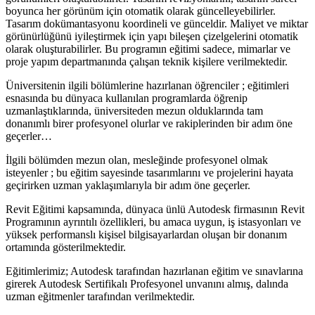
boyunca her görünüm için otomatik olarak güncelleyebilirler.
Tasarım dokümantasyonu koordineli ve günceldir. Maliyet ve miktar
görünürlüğünü iyileştirmek için yapı bileşen çizelgelerini otomatik
olarak oluşturabilirler. Bu programın eğitimi sadece, mimarlar ve
proje yapım departmanında çalışan teknik kişilere verilmektedir.
Üniversitenin ilgili bölümlerine hazırlanan öğrenciler ; eğitimleri
esnasında bu dünyaca kullanılan programlarda öğrenip
uzmanlaştıklarında, üniversiteden mezun olduklarında tam
donanımlı birer profesyonel olurlar ve rakiplerinden bir adım öne
geçerler…
İlgili bölümden mezun olan, mesleğinde profesyonel olmak
isteyenler ; bu eğitim sayesinde tasarımlarını ve projelerini hayata
geçirirken uzman yaklaşımlarıyla bir adım öne geçerler.
Revit Eğitimi kapsamında, dünyaca ünlü Autodesk firmasının Revit
Programının ayrıntılı özellikleri, bu amaca uygun, iş istasyonları ve
yüksek performanslı kişisel bilgisayarlardan oluşan bir donanım
ortamında gösterilmektedir.
Eğitimlerimiz; Autodesk tarafından hazırlanan eğitim ve sınavlarına
girerek Autodesk Sertifikalı Profesyonel unvanını almış, dalında
uzman eğitmenler tarafından verilmektedir.