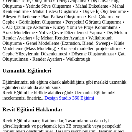
• Yerinde Tefriş Oluşturma • Tefriş Gruplama • Dış Duvar Fuga
Oluşturma • Yerinde Söve Oluşturma • Mahal Etiketleme • Mahal
Renklendirme • Mahal Listesi Oluşturma • Dış ve İç Ölçülendirme •
Bileşen Etiketleme • Plan Paftası Oluşturma • Kesit Çıkarma ve
Cephe • Görünüşleri Oluşturma • Perspektif Görüntü Oluşturma •
CAD Çizim İçe Aktarma • Kuzey Yönü ve Proje Konumlama •
Arazi Modelleme • Yol ve Çevre Düzenlemesi Yapma • Dış Mekan
Render Ayarları • İç Mekan Render Ayarları • Walkthrough
Oluşturma • Genel Modelleme (Extrusion, Blend, Sweep) • Kütle
Modelleme (Mass Modeling) • Konsept modelleri projelendirme: •
Cephe Yüzeylerinin Düzenlenmesi • Döşeme Oluşturulması • Çatı
Oluşturulması • Render Ayarları • Walkthrough
Uzmanlık Eğitimleri
Eğitimlerimizi tek eğitim olarak alabildiğiniz gibi mesleki uzmanlık
eğitimleri olarak da alabilirsiniz.
Revit Eğitimi ile birlikte alabileceğiniz Uzmanlık Eğitimimizi
incelemenizi öneririz...
Design Studio 360 Eğitimi
Revit Eğitimi Hakkında:
Revit Eğitimi amacı; Katılımcılar, Tasarımlarınızı daha iyi
görselleştirmek ve paylaşmak için 3B ortografik veya perspektif
görünümleri oluşturabilirler. Tasarım revizyonlarını, tasarım süreci