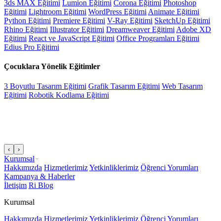
3ds MAX Eğitimi
Lumion Eğitimi
Corona Eğitimi
Photoshop
Eğitimi
Lightroom Eğitimi
WordPress Eğitimi
Animate Eğitimi
Python Eğitimi
Premiere Eğitimi
V-Ray Eğitimi
SketchUp Eğitimi
Rhino Eğitimi
Illustrator Eğitimi
Dreamweaver Eğitimi
Adobe XD
Eğitimi
React ve JavaScript Eğitimi
Office Programları Eğitimi
Edius Pro Eğitimi
Çocuklara Yönelik Eğitimler
3 Boyutlu Tasarım Eğitimi
Grafik Tasarım Eğitimi
Web Tasarım
Eğitimi
Robotik Kodlama Eğitimi
‹
›
Kurumsal
Hakkımızda
Hizmetlerimiz
Yetkinliklerimiz
Öğrenci Yorumları
Kampanya & Haberler
İletişim
Ri Blog
Kurumsal
Hakkımızda
Hizmetlerimiz
Yetkinliklerimiz
Öğrenci Yorumları