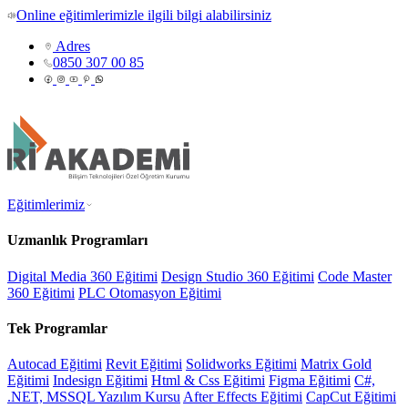
Online eğitimlerimizle ilgili bilgi alabilirsiniz
Adres
0850 307 00 85
Eğitimlerimiz
Uzmanlık Programları
Digital Media 360 Eğitimi
Design Studio 360 Eğitimi
Code Master
360 Eğitimi
PLC Otomasyon Eğitimi
Tek Programlar
Autocad Eğitimi
Revit Eğitimi
Solidworks Eğitimi
Matrix Gold
Eğitimi
Indesign Eğitimi
Html & Css Eğitimi
Figma Eğitimi
C#,
.NET, MSSQL Yazılım Kursu
After Effects Eğitimi
CapCut Eğitimi